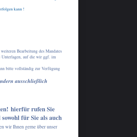
rfolgen kann !
r weiteren Bearbeitung des Mandates
 Unterlagen, auf die wir ggf. im
ann bitte vollständig zur Verfügung
ndern ausschließlich
en! hierfür rufen Sie
 sowohl für Sie als auch
hen wir Ihnen gerne über unser