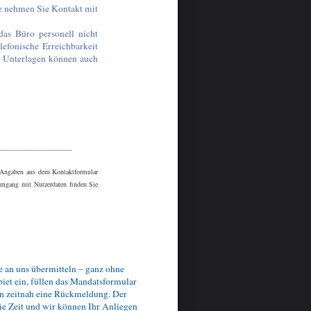
e nehmen Sie Kontakt mit
das Büro personell nicht
lefonische Erreichbarkeit
. Unterlagen können auch
_______________
e Angaben aus dem Kontaktformular
Umgang mit Nutzerdaten finden Sie
e an uns übermitteln – ganz ohne
biet ein, füllen das Mandatsformular
n zeitnah eine Rückmeldung. Der
Sie Zeit und wir können Ihr Anliegen