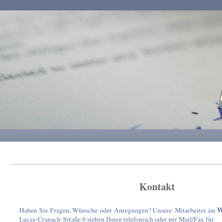
Kontakt
W
Haben Sie Fragen, Wünsche oder Anregungen? Unsere Mitarbeiter im
Lucas-Cranach-Straße 6 stehen Ihnen telefonisch oder per Mail/Fax für