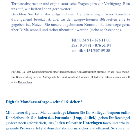
Terminsabsprachen und organisatorische Fragen gern zur Verfügung.
Bitt
uns auf, wir helfen Ihnen gern weiter!
Beachten Sie bitte, das aufgrund der Digitalisierung unserer Kanzlei 
durchgehend besetzt ist, aber zu den ausgewiesenen Bürozeiten eine te
gegeben ist. Nutzen Sie unsere angebotenen Kommunikationswege gern
über DiMa schnell und sicher übemittelt werden (siehe nachstehend).
Tel.: 0 34 91 - 876 11 00
Fax: 0 34 91 - 876 51 04
mobil: 0151/50749135
_____________________________________________________
Für den Fall der Kontaktaufnahme über nachstehendes Kontaktformular stimme ich zu, dass mein
zur Beantwortung meiner Anfrage erhoben und verarbeitet werden. Detaillierte Informationen zum 
unter
Datenschutz
.
Digitale Mandatsanfrage – schnell & sicher !
Mit unserer digitalen Mandatsanfrage können Sie Ihr Anliegen bequem onlin
laden das Formular
(Doppelklick)
Kanzleibesuch. Sie
, geben Ihr Rechtsge
laden relevante Unterlagen
(sofern noch erforderlich) aus,
hoch und erhalte
gesamte Prozess erfolgt datenschutzkonform, sicher und effizient. So sparen 